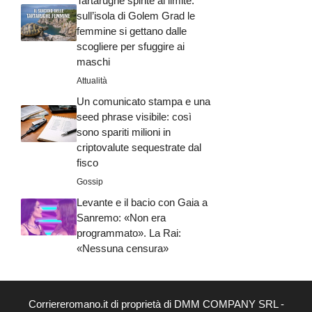
Tartarughe spinte al limite:
sull’isola di Golem Grad le
femmine si gettano dalle
scogliere per sfuggire ai
maschi
Attualità
Un comunicato stampa e una
seed phrase visibile: così
sono spariti milioni in
criptovalute sequestrate dal
fisco
Gossip
Levante e il bacio con Gaia a
Sanremo: «Non era
programmato». La Rai:
«Nessuna censura»
Corriereromano.it di proprietà di DMM COMPANY SRL -