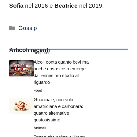
Sofia
nel 2016 e
Beatrice
nel 2019.
Categorie
Gossip
Articoli recenti
Benessere
Alcol, conta quanto bevi ma
anche cosa: cosa emerge
dall’ennesimo studio al
riguardo
Food
Guanciale, non solo
amatriciana e carbonara:
quattro alternative
gustosissime
Animali