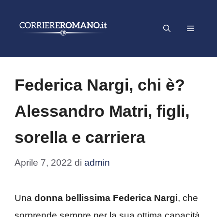
Vai
al
Menu
contenuto
Federica Nargi, chi è?
Alessandro Matri, figli,
sorella e carriera
Aprile 7, 2022
di
admin
Una
donna bellissima Federica Nargi
, che
sorprende sempre per la sua ottima capacità