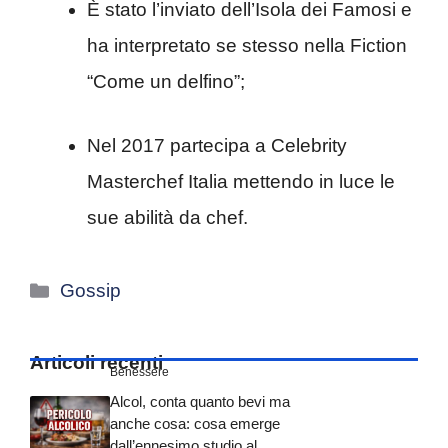
È stato l’inviato dell’Isola dei Famosi e
ha interpretato se stesso nella Fiction
“Come un delfino”;
Nel 2017 partecipa a Celebrity
Masterchef Italia mettendo in luce le
sue abilità da chef.
Categorie
Gossip
Articoli recenti
Benessere
Alcol, conta quanto bevi ma
anche cosa: cosa emerge
dall’ennesimo studio al