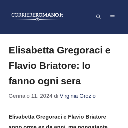
Vai
al
Menu
contenuto
Elisabetta Gregoraci e
Flavio Briatore: lo
fanno ogni sera
Gennaio 11, 2024
di
Virginia Grozio
Elisabetta Gregoraci e Flavio Briatore
sono orma ex da anni, ma nonostante