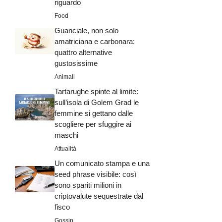
riguardo
Food
Guanciale, non solo
amatriciana e carbonara:
quattro alternative
gustosissime
Animali
Tartarughe spinte al limite:
sull’isola di Golem Grad le
femmine si gettano dalle
scogliere per sfuggire ai
maschi
Attualità
Un comunicato stampa e una
seed phrase visibile: così
sono spariti milioni in
criptovalute sequestrate dal
fisco
Gossip