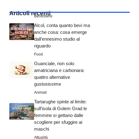
Articoli recenti
Benessere
Alcol, conta quanto bevi ma
anche cosa: cosa emerge
dall’ennesimo studio al
riguardo
Food
Guanciale, non solo
amatriciana e carbonara:
quattro alternative
gustosissime
Animali
Tartarughe spinte al limite:
sull’isola di Golem Grad le
femmine si gettano dalle
scogliere per sfuggire ai
maschi
Attualità