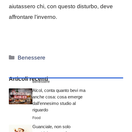
aiutassero chi, con questo disturbo, deve
affrontare l’inverno.
Categorie
Benessere
Articoli recenti
Benessere
Alcol, conta quanto bevi ma
anche cosa: cosa emerge
dall’ennesimo studio al
riguardo
Food
Guanciale, non solo