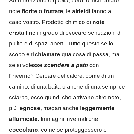
Se l’intenzione è quella, però, di richiamare
note
fiorite
o
fruttate
, le
aldeidi
fanno al
caso vostro. Prodotto chimico di
note
cristalline
in grado di evocare sensazioni di
pulito e di spazi aperti. Tutto questo se lo
scopo è
richiamare
qualcosa di passa, ma
se si volesse
scendere a patti
con
l’inverno? Cercare del calore, come di un
camino, di una baita o anche di una semplice
sciarpa, ecco quindi che arrivano altre note,
più
legnose
, magari anche
leggermente
affumicate
. Immagini invernali che
coccolano
, come se proteggessero e