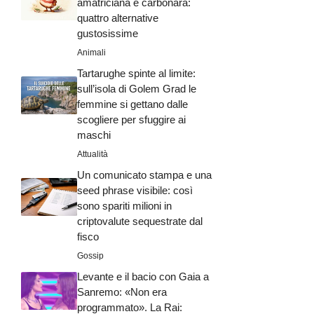
amatriciana e carbonara:
quattro alternative
gustosissime
Animali
Tartarughe spinte al limite:
sull’isola di Golem Grad le
femmine si gettano dalle
scogliere per sfuggire ai
maschi
Attualità
Un comunicato stampa e una
seed phrase visibile: così
sono spariti milioni in
criptovalute sequestrate dal
fisco
Gossip
Levante e il bacio con Gaia a
Sanremo: «Non era
programmato». La Rai: