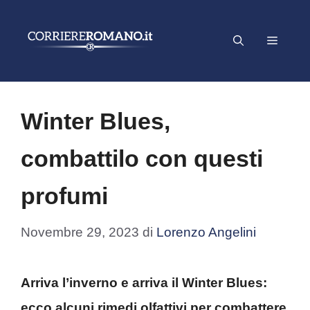
Vai
al
Menu
contenuto
Winter Blues,
combattilo con questi
profumi
Novembre 29, 2023
di
Lorenzo Angelini
Arriva l’inverno e arriva il Winter Blues:
ecco alcuni rimedi olfattivi per combattere