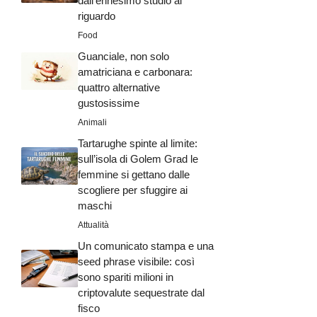
dall’ennesimo studio al
riguardo
Food
Guanciale, non solo
amatriciana e carbonara:
quattro alternative
gustosissime
Animali
Tartarughe spinte al limite:
sull’isola di Golem Grad le
femmine si gettano dalle
scogliere per sfuggire ai
maschi
Attualità
Un comunicato stampa e una
seed phrase visibile: così
sono spariti milioni in
criptovalute sequestrate dal
fisco