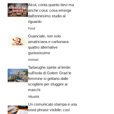
Alcol, conta quanto bevi ma
anche cosa: cosa emerge
dall’ennesimo studio al
riguardo
Food
Guanciale, non solo
amatriciana e carbonara:
quattro alternative
gustosissime
Animali
Tartarughe spinte al limite:
sull’isola di Golem Grad le
femmine si gettano dalle
scogliere per sfuggire ai
maschi
Attualità
Un comunicato stampa e una
seed phrase visibile: così