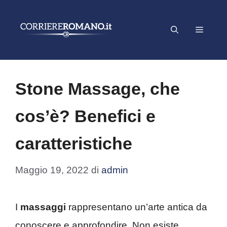
Vai
al
Menu
contenuto
Stone Massage, che
cos’è? Benefici e
caratteristiche
Maggio 19, 2022
di
admin
I
massaggi
rappresentano un’arte antica da
conoscere e approfondire. Non esiste