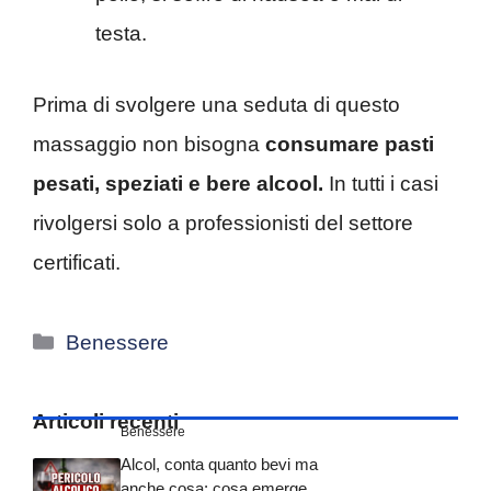
testa.
Prima di svolgere una seduta di questo
massaggio non bisogna
consumare pasti
pesati, speziati e bere alcool.
In tutti i casi
rivolgersi solo a professionisti del settore
certificati.
Categorie
Benessere
Articoli recenti
Benessere
Alcol, conta quanto bevi ma
anche cosa: cosa emerge