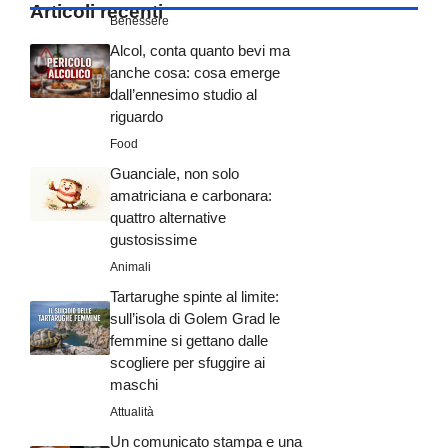
Articoli recenti
Benessere
Alcol, conta quanto bevi ma
anche cosa: cosa emerge
dall’ennesimo studio al
riguardo
Food
Guanciale, non solo
amatriciana e carbonara:
quattro alternative
gustosissime
Animali
Tartarughe spinte al limite:
sull’isola di Golem Grad le
femmine si gettano dalle
scogliere per sfuggire ai
maschi
Attualità
Un comunicato stampa e una