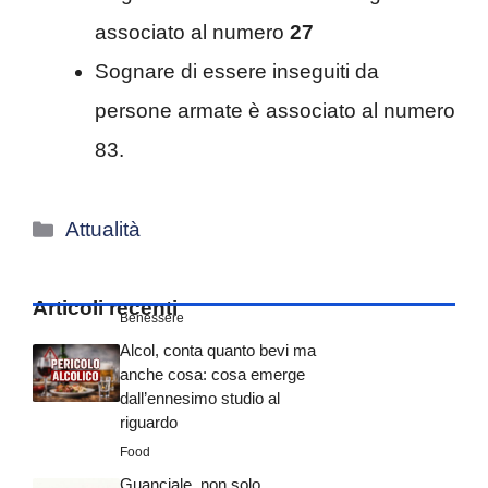
associato al numero
27
Sognare di essere inseguiti da
persone armate è associato al numero
83.
Categorie
Attualità
Articoli recenti
Benessere
Alcol, conta quanto bevi ma
anche cosa: cosa emerge
dall’ennesimo studio al
riguardo
Food
Guanciale, non solo