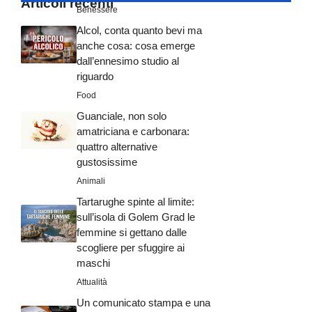
Articoli recenti
Benessere
Alcol, conta quanto bevi ma
anche cosa: cosa emerge
dall’ennesimo studio al
riguardo
Food
Guanciale, non solo
amatriciana e carbonara:
quattro alternative
gustosissime
Animali
Tartarughe spinte al limite:
sull’isola di Golem Grad le
femmine si gettano dalle
scogliere per sfuggire ai
maschi
Attualità
Un comunicato stampa e una