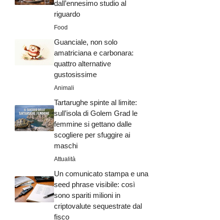
dall’ennesimo studio al
riguardo
Food
Guanciale, non solo
amatriciana e carbonara:
quattro alternative
gustosissime
Animali
Tartarughe spinte al limite:
sull’isola di Golem Grad le
femmine si gettano dalle
scogliere per sfuggire ai
maschi
Attualità
Un comunicato stampa e una
seed phrase visibile: così
sono spariti milioni in
criptovalute sequestrate dal
fisco