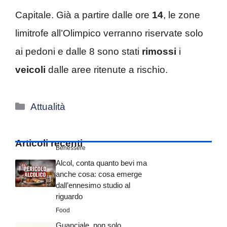
Capitale. Già a partire dalle ore
14
, le zone
limitrofe all’Olimpico verranno riservate solo
ai pedoni e dalle 8 sono stati
rimossi
i
veicoli
dalle aree ritenute a rischio.
Categorie
Attualità
Articoli recenti
Benessere
Alcol, conta quanto bevi ma
anche cosa: cosa emerge
dall’ennesimo studio al
riguardo
Food
Guanciale, non solo