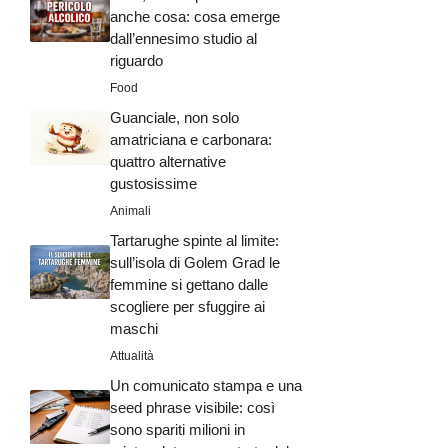
anche cosa: cosa emerge
dall’ennesimo studio al
riguardo
Food
Guanciale, non solo
amatriciana e carbonara:
quattro alternative
gustosissime
Animali
Tartarughe spinte al limite:
sull’isola di Golem Grad le
femmine si gettano dalle
scogliere per sfuggire ai
maschi
Attualità
Un comunicato stampa e una
seed phrase visibile: così
sono spariti milioni in