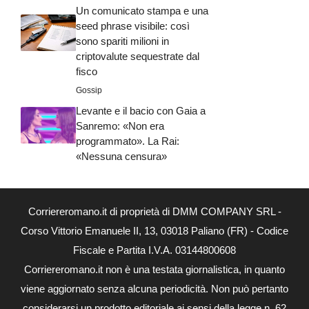
Un comunicato stampa e una
seed phrase visibile: così
sono spariti milioni in
criptovalute sequestrate dal
fisco
Gossip
Levante e il bacio con Gaia a
Sanremo: «Non era
programmato». La Rai:
«Nessuna censura»
Corriereromano.it di proprietà di DMM COMPANY SRL -
Corso Vittorio Emanuele II, 13, 03018 Paliano (FR) - Codice
Fiscale e Partita I.V.A. 03144800608
Corriereromano.it non è una testata giornalistica, in quanto
viene aggiornato senza alcuna periodicità. Non può pertanto
considerarsi un prodotto editoriale ai sensi della legge n. 62