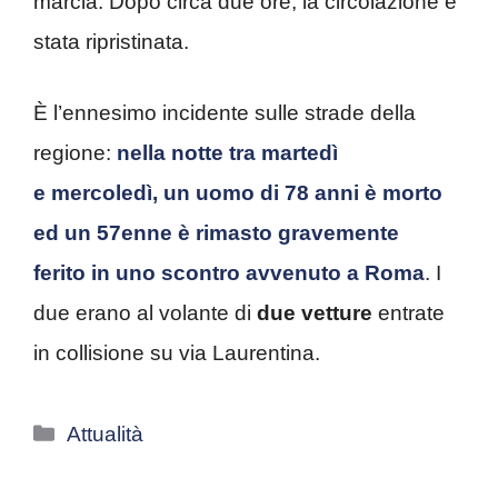
marcia. Dopo circa due ore, la circolazione è
stata ripristinata.
È l’ennesimo incidente sulle strade della
regione:
nella notte tra martedì
e mercoledì, un uomo di 78 anni è morto
ed un 57enne è rimasto gravemente
ferito in uno scontro avvenuto a Roma
. I
due erano al volante di
due vetture
entrate
in collisione su via Laurentina.
Categorie
Attualità