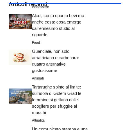
Articoli recenti
Benessere
Alcol, conta quanto bevi ma
anche cosa: cosa emerge
dall’ennesimo studio al
riguardo
Food
Guanciale, non solo
amatriciana e carbonara:
quattro alternative
gustosissime
Animali
Tartarughe spinte al limite:
sull’isola di Golem Grad le
femmine si gettano dalle
scogliere per sfuggire ai
maschi
Attualità
Un comunicato stampa e una