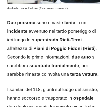
Ambulanza e Polizia (Corriereromano.it)
Due persone
sono rimaste
ferite
in un
incidente
avvenuto nel tardo pomeriggio di
ieri lungo la
superstrada
Rieti-Terni
all’altezza di
Piani di Poggio Fidoni
(
Rieti
).
Secondo le prime informazioni,
due auto
si
sarebbero
scontrate frontalmente
, poi
sarebbe rimasta coinvolta una
terza vettura
.
I sanitari del 118, giunti sul luogo del sinistro,
hanno soccorso e trasportato in
ospedale
due degli occupanti dei veicoli coinvolti che