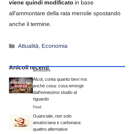
viene quindi modificato
in base
all’ammontare della rata mensile spostando
anche il termine.
Categorie
Attualità
,
Economia
Articoli recenti
Benessere
Alcol, conta quanto bevi ma
anche cosa: cosa emerge
dall’ennesimo studio al
riguardo
Food
Guanciale, non solo
amatriciana e carbonara:
quattro alternative