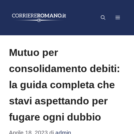
Vai
al
Menu
contenuto
Mutuo per
consolidamento debiti:
la guida completa che
stavi aspettando per
fugare ogni dubbio
Aprile 18, 2023
di
admin