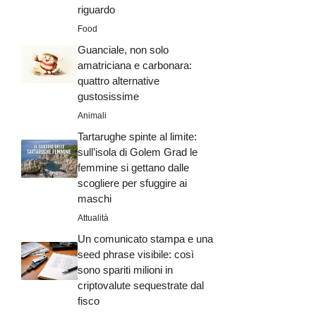
riguardo
Food
Guanciale, non solo
amatriciana e carbonara:
quattro alternative
gustosissime
Animali
Tartarughe spinte al limite:
sull’isola di Golem Grad le
femmine si gettano dalle
scogliere per sfuggire ai
maschi
Attualità
Un comunicato stampa e una
seed phrase visibile: così
sono spariti milioni in
criptovalute sequestrate dal
fisco