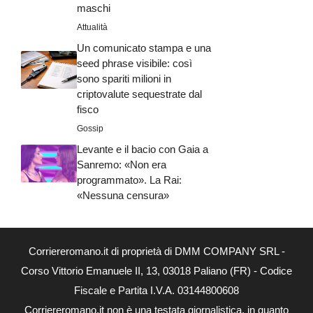
maschi
Attualità
Un comunicato stampa e una
seed phrase visibile: così
sono spariti milioni in
criptovalute sequestrate dal
fisco
Gossip
Levante e il bacio con Gaia a
Sanremo: «Non era
programmato». La Rai:
«Nessuna censura»
Corriereromano.it di proprietà di DMM COMPANY SRL -
Corso Vittorio Emanuele II, 13, 03018 Paliano (FR) - Codice
Fiscale e Partita I.V.A. 03144800608
Corriereromano.it non è una testata giornalistica, in quanto