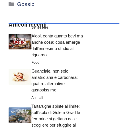
Categorie
Gossip
Articoli recenti
Benessere
Alcol, conta quanto bevi ma
anche cosa: cosa emerge
dall’ennesimo studio al
riguardo
Food
Guanciale, non solo
amatriciana e carbonara:
quattro alternative
gustosissime
Animali
Tartarughe spinte al limite:
sull’isola di Golem Grad le
femmine si gettano dalle
scogliere per sfuggire ai