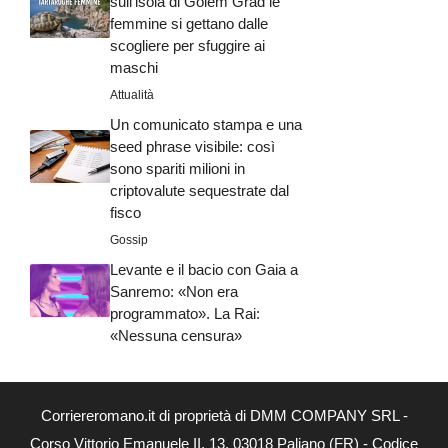
sull’isola di Golem Grad le
femmine si gettano dalle
scogliere per sfuggire ai
maschi
Attualità
Un comunicato stampa e una
seed phrase visibile: così
sono spariti milioni in
criptovalute sequestrate dal
fisco
Gossip
Levante e il bacio con Gaia a
Sanremo: «Non era
programmato». La Rai:
«Nessuna censura»
Corriereromano.it di proprietà di DMM COMPANY SRL -
Corso Vittorio Emanuele II, 13, 03018 Paliano (FR) - Codice