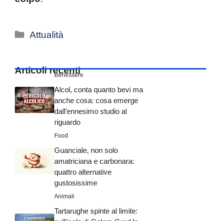
Categorie
Attualità
Articoli recenti
Benessere
Alcol, conta quanto bevi ma
anche cosa: cosa emerge
dall’ennesimo studio al
riguardo
Food
Guanciale, non solo
amatriciana e carbonara:
quattro alternative
gustosissime
Animali
Tartarughe spinte al limite: