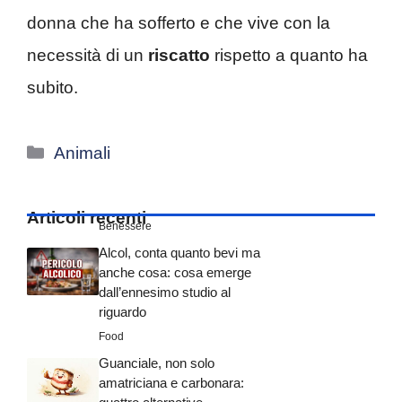
donna che ha sofferto e che vive con la
necessità di un
riscatto
rispetto a quanto ha
subito.
Categorie
Animali
Articoli recenti
Benessere
Alcol, conta quanto bevi ma
anche cosa: cosa emerge
dall’ennesimo studio al
riguardo
Food
Guanciale, non solo
amatriciana e carbonara: