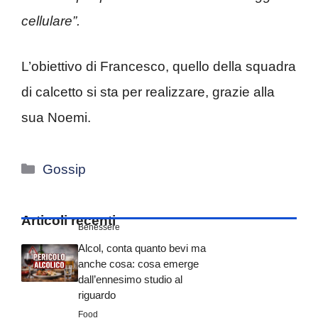
cellulare”.
L’obiettivo di Francesco, quello della squadra
di calcetto si sta per realizzare, grazie alla
sua Noemi.
Categorie
Gossip
Articoli recenti
Benessere
Alcol, conta quanto bevi ma
anche cosa: cosa emerge
dall’ennesimo studio al
riguardo
Food