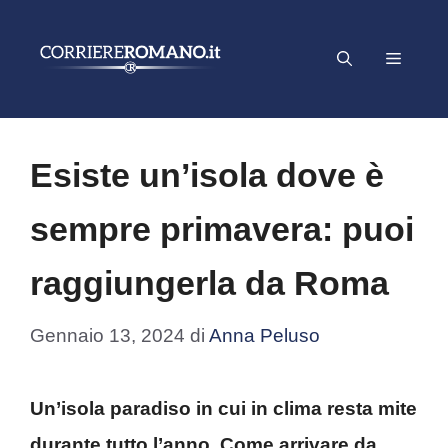
Vai
al
Menu
contenuto
Esiste un’isola dove è
sempre primavera: puoi
raggiungerla da Roma
Gennaio 13, 2024
di
Anna Peluso
Un’isola paradiso in cui in clima resta mite
durante tutto l’anno. Come arrivare da