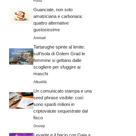
Food
Guanciale, non solo
amatriciana e carbonara:
quattro alternative
gustosissime
Animali
Tartarughe spinte al limite:
sull’isola di Golem Grad le
femmine si gettano dalle
scogliere per sfuggire ai
maschi
Attualità
Un comunicato stampa e una
seed phrase visibile: così
sono spariti milioni in
criptovalute sequestrate dal
fisco
Gossip
Levante e il bacio con Gaia a