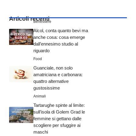
Articoli recenti
Benessere
Alcol, conta quanto bevi ma
anche cosa: cosa emerge
dall’ennesimo studio al
riguardo
Food
Guanciale, non solo
amatriciana e carbonara:
quattro alternative
gustosissime
Animali
Tartarughe spinte al limite:
sull’isola di Golem Grad le
femmine si gettano dalle
scogliere per sfuggire ai
maschi