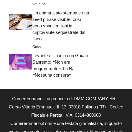
Attualità
Un comunicato stampa e una
seed phrase visibile: così
sono spariti milioni in
criptovalute sequestrate dal
fisco
Gossip
Levante e il bacio con Gaia a
Sanremo: «Non era
programmato». La Rai:
«Nessuna censura»
Corriereromano.it di proprietà di DMM COMPANY SRL -
Corso Vittorio Emanuele II, 13, 03018 Paliano (FR) - Codice
Fiscale e Partita I.V.A. 03144800608
Corriereromano.it non è una testata giornalistica, in quanto
viene aggiornato senza alcuna periodicità. Non può pertanto