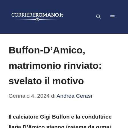
Vai
al
Menu
contenuto
Buffon-D’Amico,
matrimonio rinviato:
svelato il motivo
Gennaio 4, 2024
di
Andrea Cerasi
Il calciatore Gigi Buffon e la conduttrice
Ilaria D’Amico stanno insieme da ormai