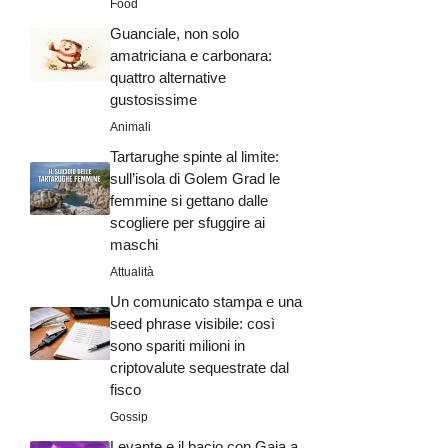
Food
Guanciale, non solo
amatriciana e carbonara:
quattro alternative
gustosissime
Animali
Tartarughe spinte al limite:
sull’isola di Golem Grad le
femmine si gettano dalle
scogliere per sfuggire ai
maschi
Attualità
Un comunicato stampa e una
seed phrase visibile: così
sono spariti milioni in
criptovalute sequestrate dal
fisco
Gossip
Levante e il bacio con Gaia a