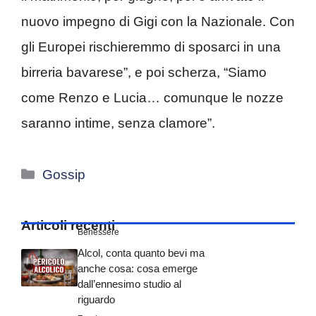
nuovo impegno di Gigi con la Nazionale. Con
gli Europei rischieremmo di sposarci in una
birreria bavarese”, e poi scherza, “Siamo
come Renzo e Lucia… comunque le nozze
saranno intime, senza clamore”.
Categorie
Gossip
Articoli recenti
Benessere
Alcol, conta quanto bevi ma
anche cosa: cosa emerge
dall’ennesimo studio al
riguardo