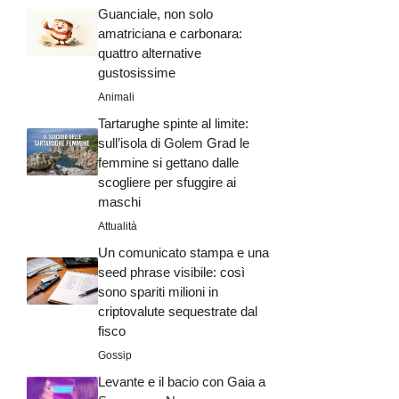
Guanciale, non solo
amatriciana e carbonara:
quattro alternative
gustosissime
Animali
Tartarughe spinte al limite:
sull’isola di Golem Grad le
femmine si gettano dalle
scogliere per sfuggire ai
maschi
Attualità
Un comunicato stampa e una
seed phrase visibile: così
sono spariti milioni in
criptovalute sequestrate dal
fisco
Gossip
Levante e il bacio con Gaia a