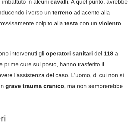
 imbattuto in alcuni
cavalli
. A quel punto, avrebbe
conducendoli verso un
terreno
adiacente alla
rovvisamente colpito alla
testa
con un
violento
ono intervenuti gli
operatori sanitari
del
118
a
e prime cure sul posto, hanno trasferito il
evere l’assistenza del caso. L’uomo, di cui non si
 un
grave trauma cranico
, ma non sembrerebbe
ri