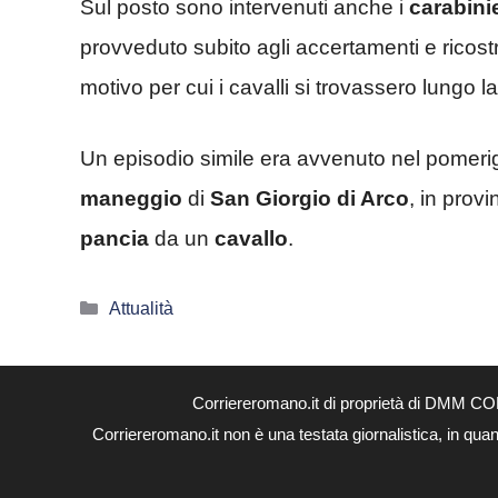
Sul posto sono intervenuti anche i
carabini
provveduto subito agli accertamenti e ricostru
motivo per cui i cavalli si trovassero lungo l
Un episodio simile era avvenuto nel pomerig
maneggio
di
San Giorgio di Arco
, in provi
pancia
da un
cavallo
.
Categorie
Attualità
Corriereromano.it di proprietà di DMM CO
Corriereromano.it non è una testata giornalistica, in qua