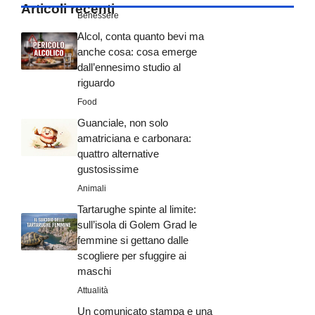
Articoli recenti
Benessere
Alcol, conta quanto bevi ma
anche cosa: cosa emerge
dall’ennesimo studio al
riguardo
Food
Guanciale, non solo
amatriciana e carbonara:
quattro alternative
gustosissime
Animali
Tartarughe spinte al limite:
sull’isola di Golem Grad le
femmine si gettano dalle
scogliere per sfuggire ai
maschi
Attualità
Un comunicato stampa e una