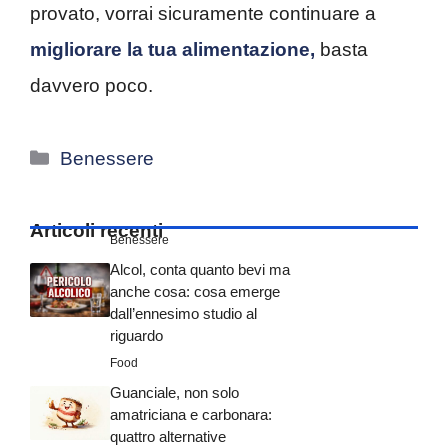
provato, vorrai sicuramente continuare a
migliorare la tua alimentazione,
basta
davvero poco.
Categorie
Benessere
Articoli recenti
Benessere
Alcol, conta quanto bevi ma
anche cosa: cosa emerge
dall’ennesimo studio al
riguardo
Food
Guanciale, non solo
amatriciana e carbonara:
quattro alternative