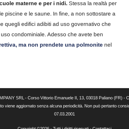
cuole
materne e per i nidi.
Stessa la realtà per
 le piscine e le saune. In fine, a non sottostare a
 quegli edifici adibiti ad uso governativo che
 ad uso condominiale. Adesso che avete ben
direttiva, ma non prendete una polmonite
nel
MPANY SRL - Corso Vittorio Emanuele II, 13, 03018 Paliano (FR) - Co
nto viene aggiornato senza alcuna periodicità. Non può pertanto consider
07.03.2001
Copyright ©2026 - Tutti i diritti riservati -
Contattaci