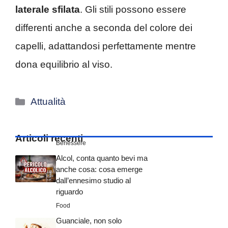
laterale sfilata
. Gli stili possono essere
differenti anche a seconda del colore dei
capelli, adattandosi perfettamente mentre
dona equilibrio al viso.
Categorie
Attualità
Articoli recenti
Benessere
Alcol, conta quanto bevi ma
anche cosa: cosa emerge
dall’ennesimo studio al
riguardo
Food
Guanciale, non solo