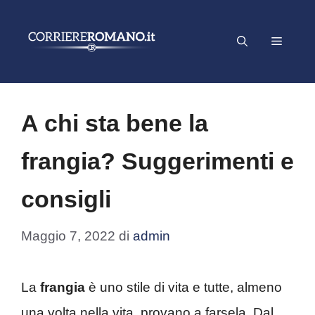
Vai
al
Menu
contenuto
A chi sta bene la
frangia? Suggerimenti e
consigli
Maggio 7, 2022
di
admin
La
frangia
è uno stile di vita e tutte, almeno
una volta nella vita, provano a farsela. Dal